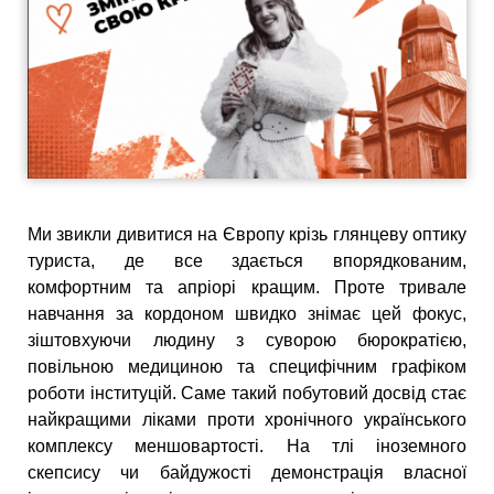
Ми звикли дивитися на Європу крізь глянцеву оптику
туриста, де все здається впорядкованим,
комфортним та апріорі кращим. Проте тривале
навчання за кордоном швидко знімає цей фокус,
зіштовхуючи людину з суворою бюрократією,
повільною медициною та специфічним графіком
роботи інституцій. Саме такий побутовий досвід стає
найкращими ліками проти хронічного українського
комплексу меншовартості. На тлі іноземного
скепсису чи байдужості демонстрація власної