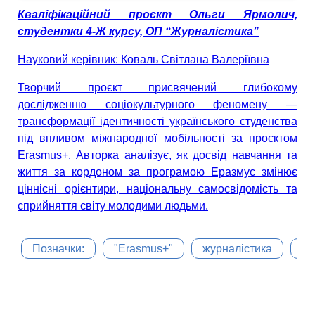
Кваліфікаційний проєкт Ольги Ярмолич,
студентки 4-Ж курсу, ОП “Журналістика”
Науковий керівник: Коваль Світлана Валеріївна
Творчий проєкт присвячений глибокому
дослідженню соціокультурного феномену —
трансформації ідентичності українського студенства
під впливом міжнародної мобільності за проєктом
Erasmus+. Авторка аналізує, як досвід навчання та
життя за кордоном за програмою Еразмус змінює
ціннісні орієнтири, національну самосвідомість та
сприйняття світу молодими людьми.
Позначки:
"Erasmus+"
журналістика
ре