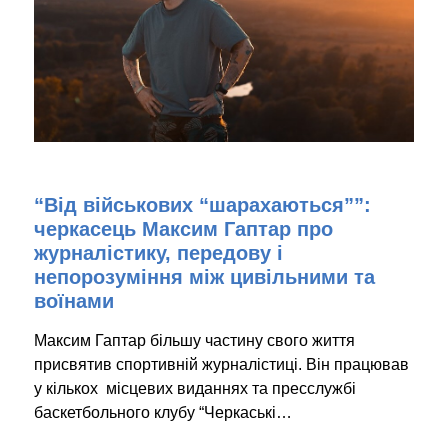
“Від військових “шарахаються””:
черкасець Максим Гаптар про
журналістику, передову і
непорозуміння між цивільними та
воїнами
Максим Гаптар більшу частину свого життя
присвятив спортивній журналістиці. Він працював
у кількох місцевих виданнях та пресслужбі
баскетбольного клубу “Черкаські…