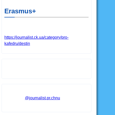
Erasmus+
https://journalist.ck.ua/category/pro-
kafedru/destin
@journalist.pr.chnu