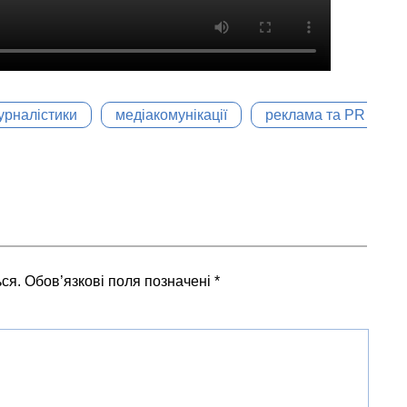
урналістики
медіакомунікації
реклама та PR у мед
ся.
Обов’язкові поля позначені
*