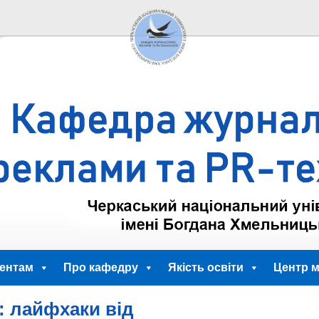
ентам
Про кафедру
Якість освіти
Центр м
: лайфхаки від