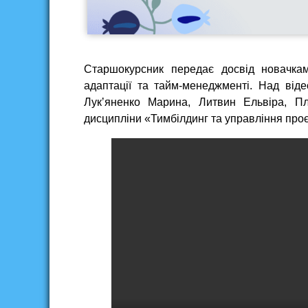
Старшокурсник передає досвід новачкам
адаптації та тайм-менеджменті. Над віде
Лукʼяненко Марина, Литвин Ельвіра, Пл
дисципліни «Тимбілдинг та управління про