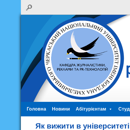
Головна
Новини
Абітурієнтам
Студ
Як вижити в університеті