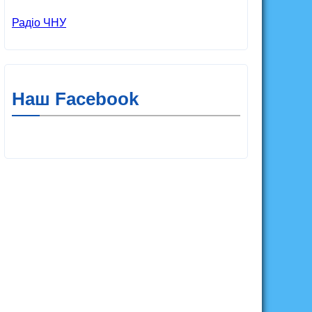
Радіо ЧНУ
іагалузі
студент
студенти
ЧНУ
ЧНУ ім. 
Наш Facebook