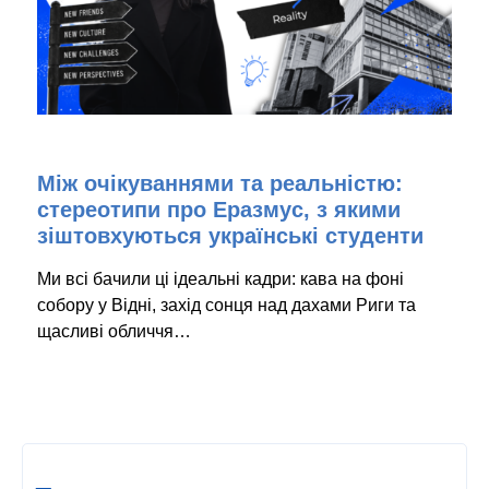
Між очікуваннями та реальністю:
стереотипи про Еразмус, з якими
зіштовхуються українські студенти
Ми всі бачили ці ідеальні кадри: кава на фоні
собору у Відні, захід сонця над дахами Риги та
щасливі обличчя…