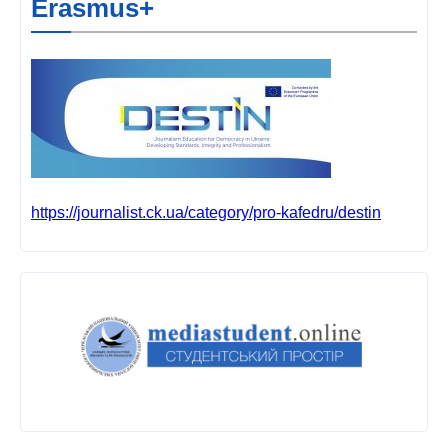
Erasmus+
https://journalist.ck.ua/category/pro-kafedru/destin