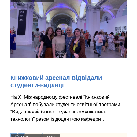
Книжковий арсенал відвідали
студенти-видавці
На XI Міжнародному фестивалі “Книжковий
Арсенал” побували студенти освітньої програми
“Видавничий бізнес і сучасні комунікативні
технології” разом із доценткою кафедри…