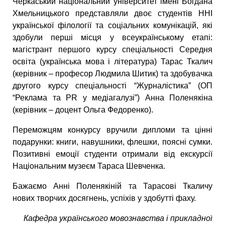
Черкаський національний університет імені Богдана
Хмельницького представляли двоє студентів ННІ
української філології та соціальних комунікацій, які
здобули перші місця у всеукраїнському етапі:
магістрант першого курсу спеціальності Середня
освіта (українська мова і література) Тарас Ткалич
(керівник – професор Людмила Шитик) та здобувачка
другого курсу спеціальності “Журналістика” (ОП
“Реклама та PR у медіагалузі”) Анна Поленякіна
(керівник – доцент Ольга Федоренко).
Переможцям конкурсу вручили дипломи та цінні
подарунки: книги, навушники, флешки, поясні сумки.
Позитивні емоції студенти отримали від екскурсії
Національним музеєм Тараса Шевченка.
Бажаємо Анні Поленякіній та Тарасові Ткаличу
нових творчих досягнень, успіхів у здобутті фаху.
Кафедра українського мовознавства і прикладної