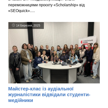
переможницями проєкту «Scholarship» від
«SEOquick»….
14 Березня, 2025
Майстер-клас із аудіальної
журналістики відвідали студенти-
медійники