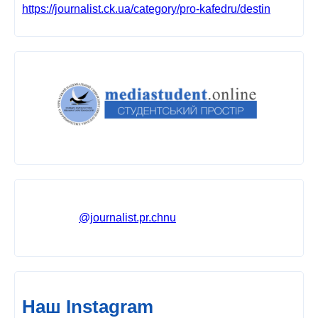
https://journalist.ck.ua/category/pro-kafedru/destin
@journalist.pr.chnu
Наш Instagram